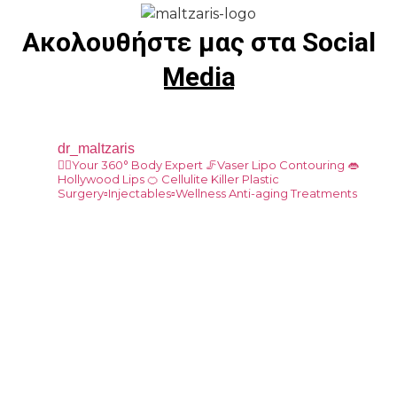
Ακολουθήστε μας στα Social
Media
dr_maltzaris
👨‍⚕️Your 360° Body Expert
🦵Vaser Lipo Contouring
👄
Hollywood Lips
🍊 Cellulite Killer
Plastic
Surgery▫️Injectables▫️Wellness Anti-aging Treatments