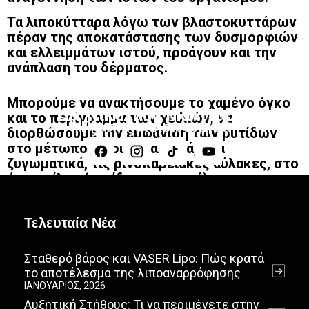
Τα λιποκύτταρα λόγω των βλαστοκυττάρων
πέραν της αποκατάστασης των δυσμορφιών
και ελλειμμάτων ιστού, προάγουν και την
ανάπλαση του δέρματος.
Μπορούμε να ανακτήσουμε το χαμένο όγκο
Δρ. Νικόλαος Μαλτζάρης
και το περίγραμμα των χειλιών, να
Πλαστικός Χειρουργός
διορθώσουμε την εμφάνιση των ρυτίδων
στο μέτωπο, περιοφθαλμικά, στα
ζυγωματικά, τις ρινοπαρειακές αύλακες, στο
άνω χείλος (ρυτίδες καπνιστή).
Τελευταία Νέα
Σταθερό βάρος και VASER Lipo: Πώς κρατά
το αποτέλεσμα της λιποαναρρόφησης
ΙΑΝΟΥΆΡΙΟΣ, 2026
Αυξητική Στήθους: Τι να περιμένετε στην