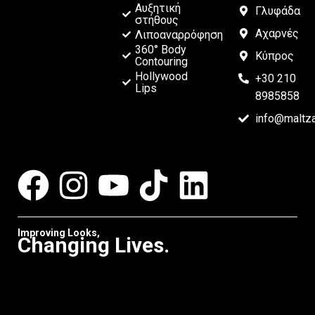
Αυξητική
Γλυφάδα
στήθους
Αχαρνές
Λιποαναρρόφηση
360° Body
Κύπρος
Contouring
Hollywood
+30 210
Lips
8985858
info@maltz
Improving Looks,
Changing Lives.