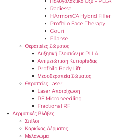
Πολυγαλακτικό Οξύ – PLLA
Radiesse
HArmoniCA Hybrid Filler
Profhilo Face Therapy
Gouri
Ellanse
Θεραπείες Σώματος
Αυξητική Γλουτών με PLLA
Αντιμετώπιση Κυτταρίτιδας
Profhilo Body Lift
Μεσοθεραπεία Σώματος
Θεραπείες Laser
Laser Αποτρίχωση
RF Microneedling
Fractional RF
Δερματικές Βλάβες
Σπίλοι
Καρκίνος Δέρματος
Μελάνωμα