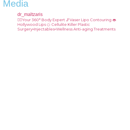
Media
dr_maltzaris
👨‍⚕️Your 360° Body Expert
🦵Vaser Lipo Contouring
👄
Hollywood Lips
🍊 Cellulite Killer
Plastic
Surgery▫️Injectables▫️Wellness Anti-aging Treatments