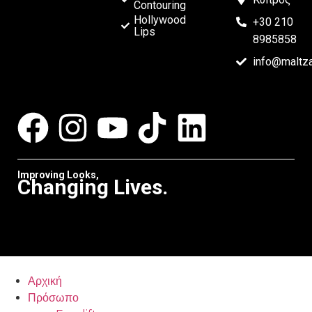
Contouring
Hollywood
+30 210
Lips
8985858
info@maltz
Improving Looks,
Changing Lives.
Αρχική
Πρόσωπο