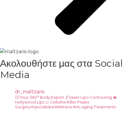
Ακολουθήστε μας στα Social
Media
dr_maltzaris
👨‍⚕️Your 360° Body Expert
🦵Vaser Lipo Contouring
👄
Hollywood Lips
🍊 Cellulite Killer
Plastic
Surgery▫️Injectables▫️Wellness Anti-aging Treatments